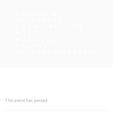
BREATH &
INTEGRATE –
ADEMCIRKEL IN
KOETSHUIS
MADOERA +
ONLINE
INTEGRATIESESSIE
This event has passed.