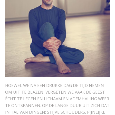
HOEWEL WE NA EEN DRUKKE DAG DE TIJD NEMEN
OM UIT TE BLAZEN, VERGETEN WE VAAK DE GEEST
ÉCHT TE LEGEN EN LICHAAM EN ADEMHALING WEER
TE ONTSPANNEN. OP DE LANGE DUUR UIT ZICH DAT
IN TAL VAN DINGEN: STIJVE SCHOUDERS, PIJNLIJKE