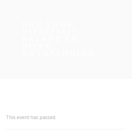
DRU YOGA:
VITALITEIT,
BALANS EN
DIEPE
ONTSPANNING
This event has passed.