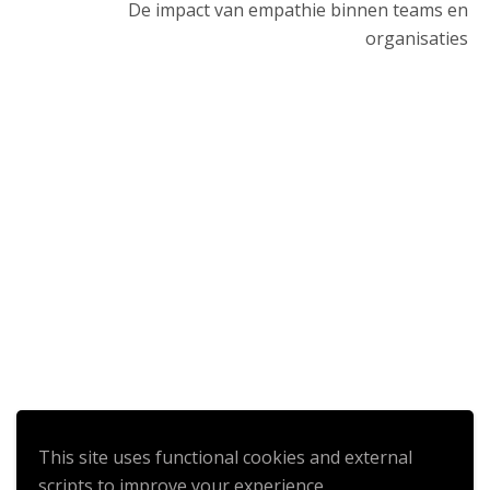
De impact van empathie binnen teams en
organisaties
Add to calendar
This site uses functional cookies and external
scripts to improve your experience.