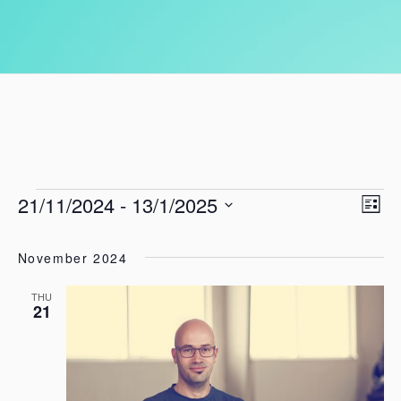
EVENTS
21/11/2024
 - 
13/1/2025
VI
EV
List
VI
NA
Select
NA
date.
November 2024
THU
21