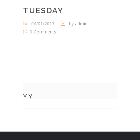
TUESDAY
04/01/2017
by
admin
0
Comments
Y Y