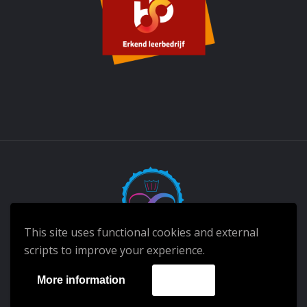
This site uses functional cookies and external
scripts to improve your experience.
Made by Yuri Yabi
More information
Accept