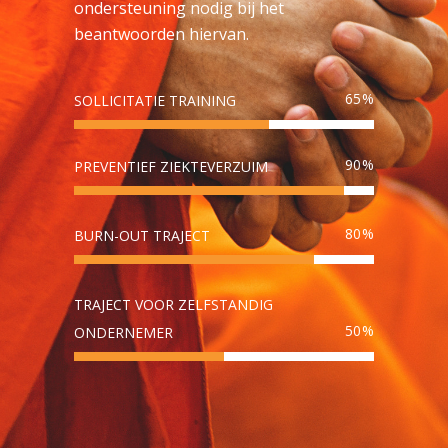
ondersteuning nodig bij het
beantwoorden hiervan.
65
SOLLICITATIE TRAINING
90
PREVENTIEF ZIEKTEVERZUIM
80
BURN-OUT TRAJECT
TRAJECT VOOR ZELFSTANDIG
50
ONDERNEMER