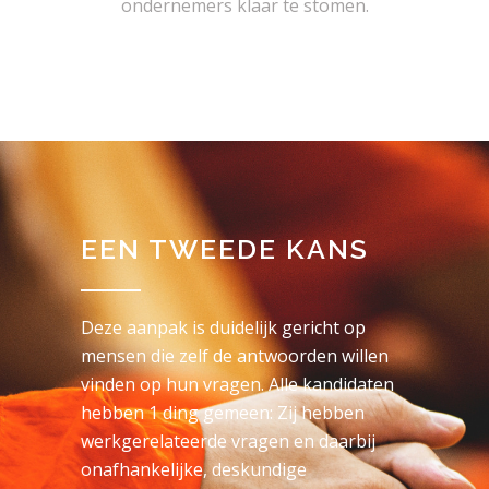
ondernemers klaar te stomen.
EEN TWEEDE KANS
Deze aanpak is duidelijk gericht op
mensen die zelf de antwoorden willen
vinden op hun vragen. Alle kandidaten
hebben 1 ding gemeen: Zij hebben
werkgerelateerde vragen en daarbij
onafhankelijke, deskundige