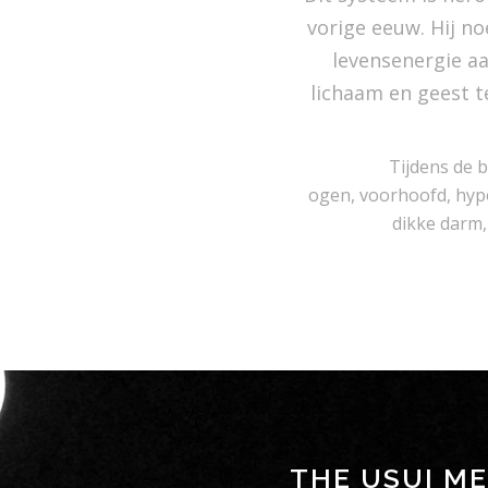
vorige eeuw. Hij n
levensenergie a
lichaam en geest t
Tijdens de 
ogen, voorhoofd, hypof
dikke darm, 
THE USUI M