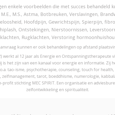
gen enkele voorbeelden die met succes behandeld 
M.E., M.S., Astma, Botbreuken, Verslavingen, Brand
eloosheid, Hoofdpijn, Gewrichtspijn, Spierpijn, fibrom
hiplash, Ontstekingen, Nierstoornissen, Leverstoor
 klachten, Rugklachten, Verstoring hormoonhuishou
anvraag kunnen er ook behandelingen op afstand plaatsvi
) werkt al 12 jaar als Energie en Ontspanningstherapeute 
j is het zijn van een kanaal voor energie en informatie. Zij 
o.a. tao-isme, psychotherapie, counseling, touch for health,
zelfmanagement, tarot, boeddhisme, numerologie, kabbalah,
n-profit stichting MEC SPIRIT. Een organisatie en adviesbur
zelfontwikkeling en spiritualiteit.