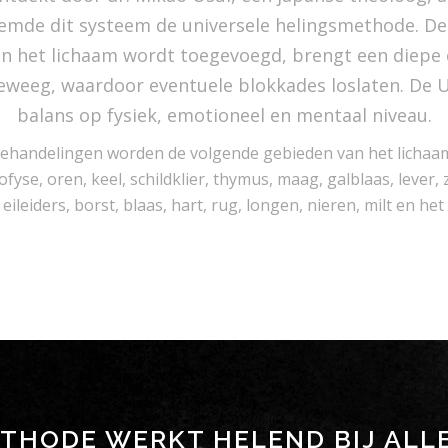
oemde dit systeem de universele helingsmethode. De
an het lichaam wordt toegevoegd, brengt een diepe
eweeg, waardoor eventuele blokkades loslaten. De 
balans op fysiek, emotioneel en mentaal niveau.
behandelingen worden de volgende gebieden van het lichaa
yse, oren, keel, schildklier, thymus, maag, galblaas, lever
eileiders, borst, blaas, hart, rug, longen, nieren, milt en het 
ETHODE WERKT HELEND BIJ ALL