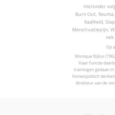
Hieronder vol
Burn Out, Reuma, 
Kaalheid, Slap
Menstruatiepijn, W
nek
Op a
Monique Bijloo (1962
Haar functie daarbi
trainingen gedaan in 
homeopatisch denken, 
direkteur van de no