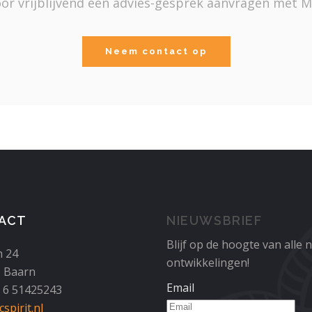
or vrijblijvend een advies-gesprek aanvragen met M
Neem contact op
ACT
NIEUWSBRIEF
Blijf op de hoogte van alle 
n 24
ontwikkelingen!
 Baarn
Email
1 6 51425243
spirit.nl