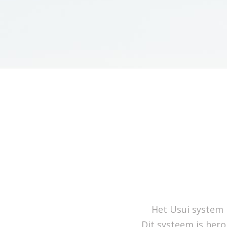
Het Usui system i
Dit systeem is hero