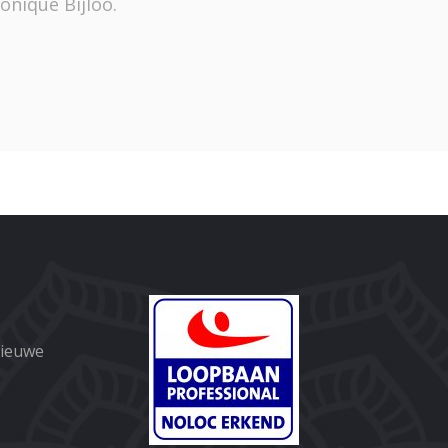
onique Bijloo.
nieuwe