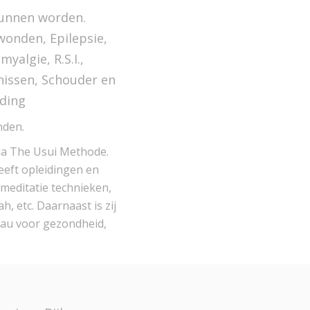
kunnen worden.
wonden, Epilepsie,
yalgie, R.S.I.,
nissen, Schouder en
ding
nden.
via The Usui Methode.
heeft opleidingen en
 meditatie technieken,
 etc. Daarnaast is zij
eau voor gezondheid,