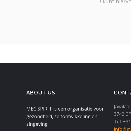
U kunt hiervo
ABOUT US
CONT
Javalaa
MEC SPIRIT is een organisatie voor
3742 CP
gezondheid, zelfontwikkeling en
Tel: +3
zingeving.
info@mc