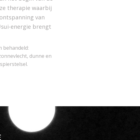
ze therapie waarbij
 ontspanning van
Usui-energie brengt
m behandeld:
, zonnevlecht, dunne en
spierstelsel.
E